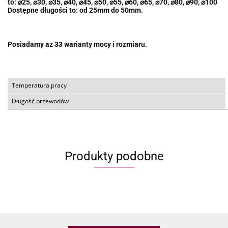
to:
⌀
25,
⌀
30,
⌀
35,
⌀
40,
⌀
45,
⌀
50,
⌀
55,
⌀
60,
⌀
65,
⌀
70,
⌀
80,
⌀
90,
⌀
100
Dostępne długości to: od 25mm do 50mm.
Posiadamy az 33 warianty mocy i rozmiaru.
Temperatura pracy
Długość przewodów
Produkty podobne