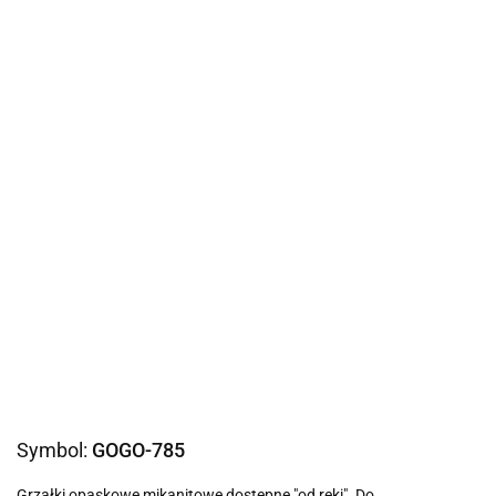
Symbol:
GOGO-785
Grzałki opaskowe mikanitowe dostępne "od ręki". Do