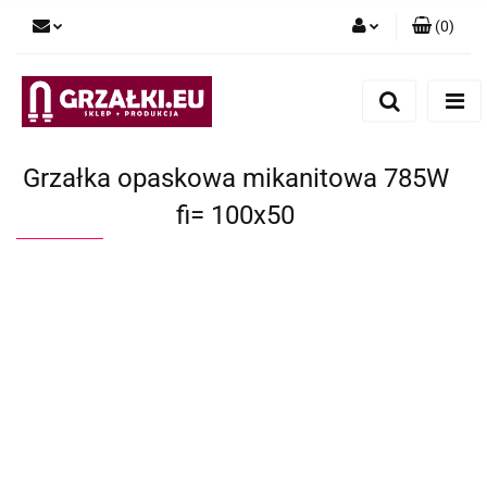
(
0
)
Zaloguj się
Zarejestruj się
Dodaj zgłoszenie
Grzałka opaskowa mikanitowa 785W
fi= 100x50