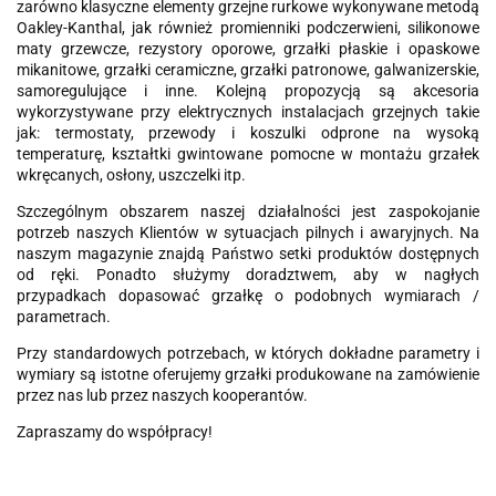
zarówno klasyczne elementy grzejne rurkowe wykonywane metodą
Oakley-Kanthal, jak również promienniki podczerwieni, silikonowe
maty grzewcze, rezystory oporowe, grzałki płaskie i opaskowe
mikanitowe, grzałki ceramiczne, grzałki patronowe, galwanizerskie,
samoregulujące i inne. Kolejną propozycją są akcesoria
wykorzystywane przy elektrycznych instalacjach grzejnych takie
jak: termostaty, przewody i koszulki odprone na wysoką
temperaturę, kształtki gwintowane pomocne w montażu grzałek
wkręcanych, osłony, uszczelki itp.
Szczególnym obszarem naszej działalności jest zaspokojanie
potrzeb naszych Klientów w sytuacjach pilnych i awaryjnych. Na
naszym magazynie znajdą Państwo setki produktów dostępnych
od ręki. Ponadto służymy doradztwem, aby w nagłych
przypadkach dopasować grzałkę o podobnych wymiarach /
parametrach.
Przy standardowych potrzebach, w których dokładne parametry i
wymiary są istotne oferujemy grzałki produkowane na zamówienie
przez nas lub przez naszych kooperantów.
Zapraszamy do współpracy!