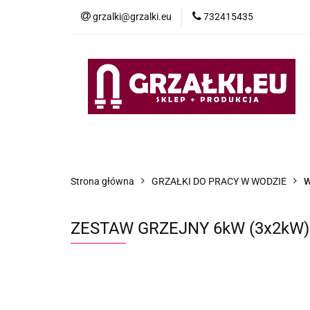
grzalki@grzalki.eu
732415435
OF
OFERTA
POMOC TECHNICZNA
O NA
Strona główna
GRZAŁKI DO PRACY W WODZIE
W
ZESTAW GRZEJNY 6kW (3x2kW) 3x