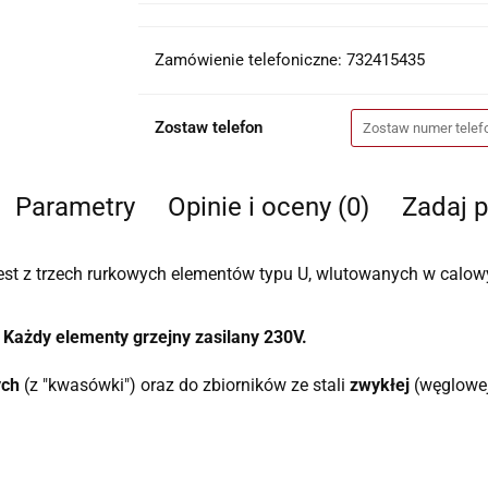
Zamówienie telefoniczne: 732415435
Zostaw telefon
Parametry
Opinie i oceny (0)
Zadaj p
t z trzech rurkowych elementów typu U, wlutowanych w calowy 
Każdy elementy grzejny zasilany 230V.
ych
(z "kwasówki") oraz do zbiorników ze stali
zwykłej
(węglowej