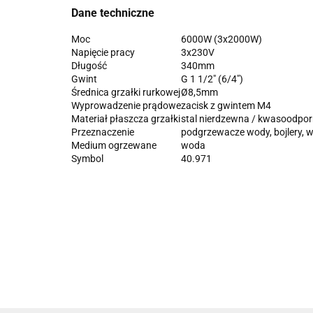
Dane techniczne
Moc
6000W (3x2000W)
Napięcie pracy
3x230V
Długość
340mm
Gwint
G 1 1/2" (6/4")
Średnica grzałki rurkowej
Ø8,5mm
Wyprowadzenie prądowe
zacisk z gwintem M4
Materiał płaszcza grzałki
stal nierdzewna / kwasoodpo
Przeznaczenie
podgrzewacze wody, bojlery, 
Medium ogrzewane
woda
Symbol
40.971