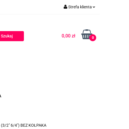
Strefa klienta
Zaloguj się
Zarejestruj się
0,00 zł
0
Dodaj zgłoszenie
A
 (3/2" 6/4") BEZ KOŁPAKA