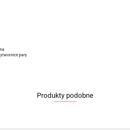
rna
wytwornice pary
Produkty podobne