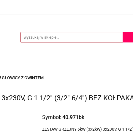
ERTA
POMOC TECHNICZNA
O NAS
KONTAKT
S
KONTAKT
 GŁOWICY Z GWINTEM
230V, G 1 1/2" (3/2" 6/4") BEZ KOŁPAK
Symbol:
40.971bk
ZESTAW GRZEJNY 6kW (3x2kW) 3x230V, G 1 1/2"