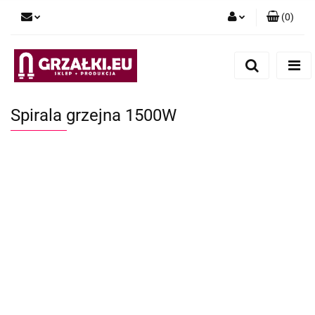
(
0
)
Zaloguj się
Zarejestruj się
Dodaj zgłoszenie
Spirala grzejna 1500W