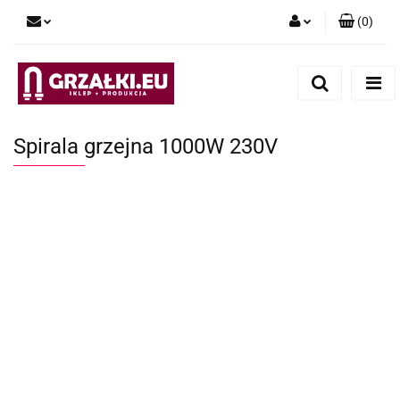
(
0
)
Zaloguj się
Zarejestruj się
Dodaj zgłoszenie
Spirala grzejna 1000W 230V