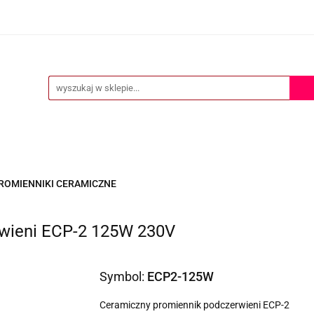
ERTA
POMOC TECHNICZNA
O NAS
KONTAKT
S
KONTAKT
ROMIENNIKI CERAMICZNE
wieni ECP-2 125W 230V
Symbol:
ECP2-125W
Ceramiczny promiennik podczerwieni ECP-2