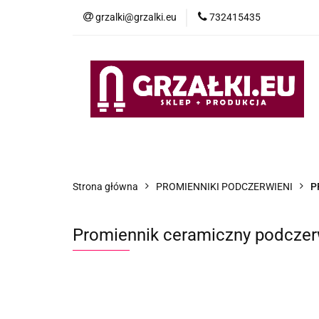
grzalki@grzalki.eu
732415435
OF
OFERTA
POMOC TECHNICZNA
O NA
Strona główna
PROMIENNIKI PODCZERWIENI
P
Promiennik ceramiczny podczer