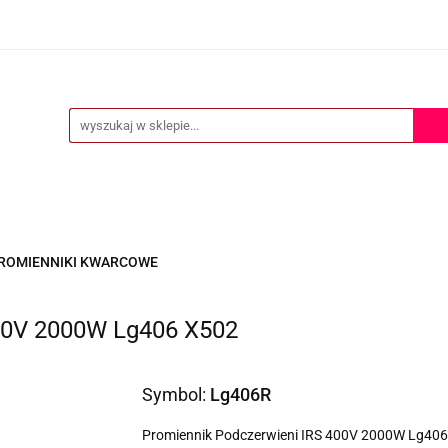
ERTA
POMOC TECHNICZNA
O NAS
KONTAKT
S
KONTAKT
ROMIENNIKI KWARCOWE
00V 2000W Lg406 X502
Symbol:
Lg406R
Promiennik Podczerwieni IRS 400V 2000W Lg40