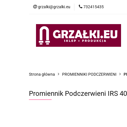
grzalki@grzalki.eu
732415435
OF
OFERTA
POMOC TECHNICZNA
O NA
Strona główna
PROMIENNIKI PODCZERWIENI
P
Promiennik Podczerwieni IRS 4