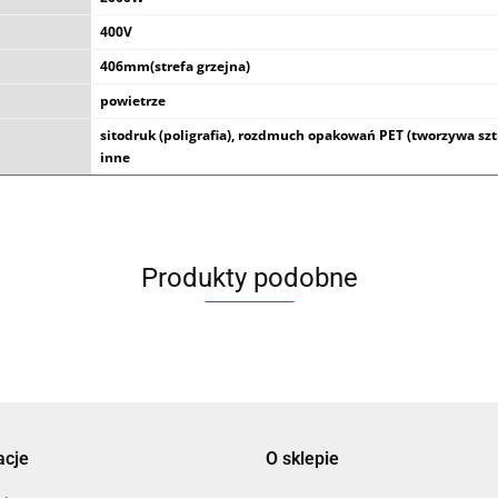
400V
406mm(strefa grzejna)
powietrze
sitodruk (poligrafia), rozdmuch opakowań PET (tworzywa szt
inne
Produkty podobne
acje
O sklepie