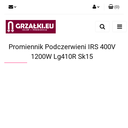
(
0
)
Zaloguj się
Zarejestruj się
Dodaj zgłoszenie
Promiennik Podczerwieni IRS 400V
1200W Lg410R Sk15