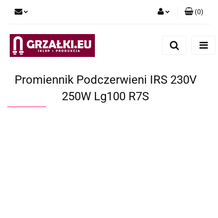
(
0
)
Zaloguj się
Zarejestruj się
Dodaj zgłoszenie
Promiennik Podczerwieni IRS 230V
250W Lg100 R7S