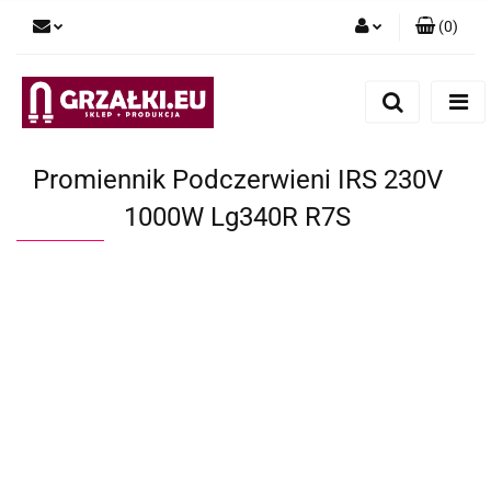
(
0
)
Zaloguj się
Zarejestruj się
Dodaj zgłoszenie
Promiennik Podczerwieni IRS 230V
1000W Lg340R R7S