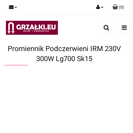
(
0
)
Zaloguj się
Zarejestruj się
Dodaj zgłoszenie
Promiennik Podczerwieni IRM 230V
300W Lg700 Sk15