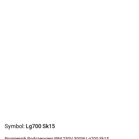
Symbol:
Lg700 Sk15
Promiennik Podczerwieni IRM 230V 300W Lg700 Sk15