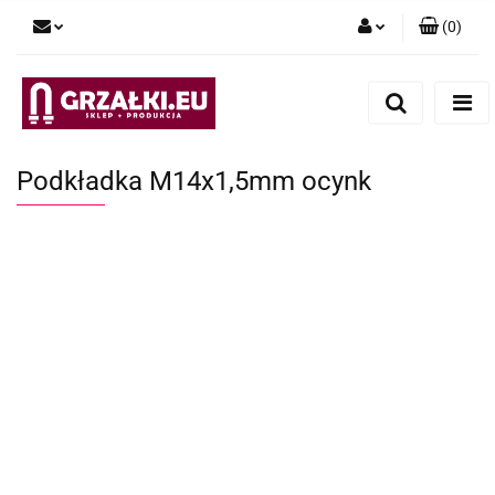
(
0
)
Zaloguj się
Zarejestruj się
Dodaj zgłoszenie
Podkładka M14x1,5mm ocynk