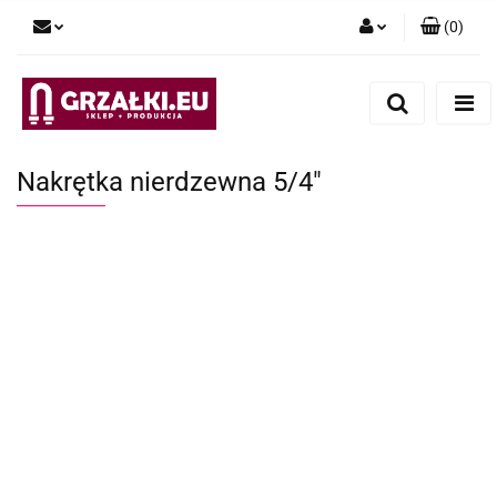
(
0
)
Zaloguj się
Zarejestruj się
Dodaj zgłoszenie
Nakrętka nierdzewna 5/4"