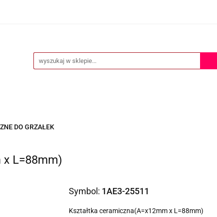
ERTA
POMOC TECHNICZNA
O NAS
KONTAKT
S
KONTAKT
CZNE DO GRZAŁEK
m x L=88mm)
Symbol:
1AE3-25511
Kształtka ceramiczna(A=x12mm x L=88mm)