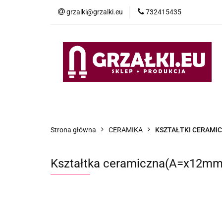
grzalki@grzalki.eu
732415435
OF
OFERTA
POMOC TECHNICZNA
O NA
Strona główna
CERAMIKA
KSZTAŁTKI CERAMI
Kształtka ceramiczna(A=x12m