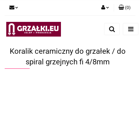
(
0
)
Zaloguj się
Zarejestruj się
Dodaj zgłoszenie
Koralik ceramiczny do grzałek / do
spiral grzejnych fi 4/8mm