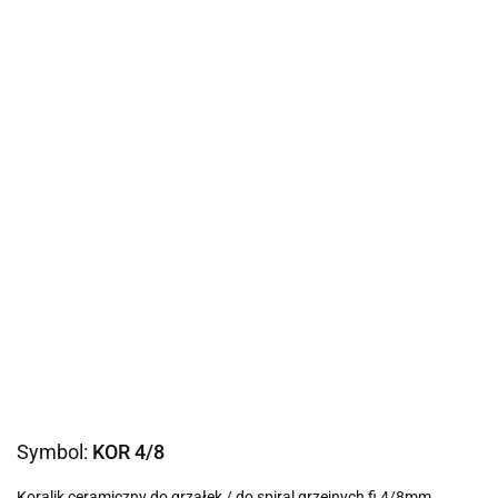
Symbol:
KOR 4/8
Koralik ceramiczny do grzałek / do spiral grzejnych fi 4/8mm