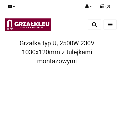
(
0
)
Zaloguj się
Zarejestruj się
Dodaj zgłoszenie
Grzałka typ U, 2500W 230V
1030x120mm z tulejkami
montażowymi