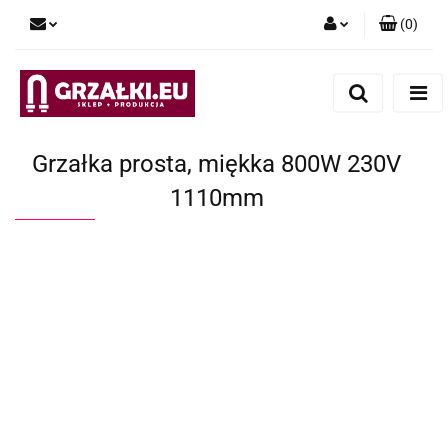
(
0
)
Zaloguj się
Zarejestruj się
Dodaj zgłoszenie
Grzałka prosta, miękka 800W 230V
1110mm