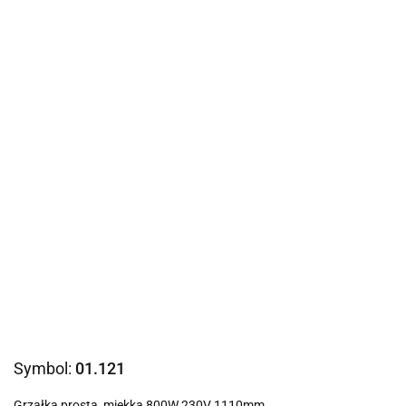
Symbol:
01.121
Grzałka prosta, miękka 800W 230V 1110mm