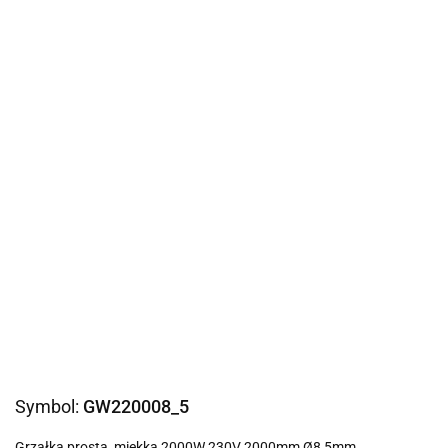
Symbol:
GW220008_5
Grzałka prosta, miękka 2000W 230V 2000mm Ø8,5mm