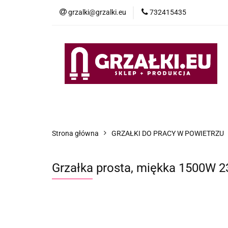
grzalki@grzalki.eu
732415435
OF
OFERTA
POMOC TECHNICZNA
O NA
Strona główna
GRZAŁKI DO PRACY W POWIETRZU
Grzałka prosta, miękka 1500W