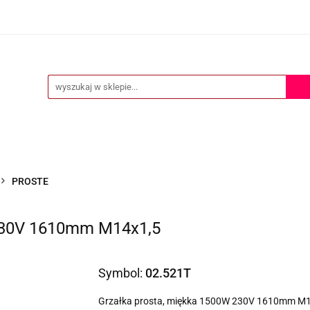
ERTA
POMOC TECHNICZNA
O NAS
KONTAKT
S
KONTAKT
PROSTE
 230V 1610mm M14x1,5
Symbol:
02.521T
Grzałka prosta, miękka 1500W 230V 1610mm M1