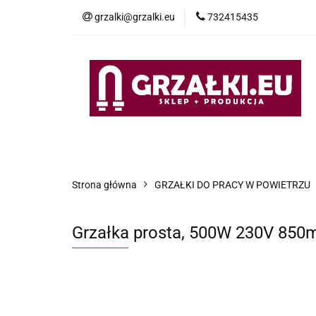
grzalki@grzalki.eu
732415435
OF
OFERTA
POMOC TECHNICZNA
O NA
Strona główna
GRZAŁKI DO PRACY W POWIETRZU
Grzałka prosta, 500W 230V 85