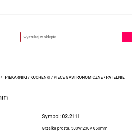
ERTA
POMOC TECHNICZNA
O NAS
KONTAKT
S
KONTAKT
PIEKARNIKI / KUCHENKI / PIECE GASTRONOMICZNE / PATELNIE
0mm
Symbol:
02.211I
Grzałka prosta, 500W 230V 850mm