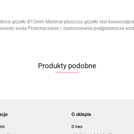
ica grzałki Ø12mm Materiał płaszcza grzałki stal kwasoodp
wane) woda Przeznaczenie / zastosowanie podgrzewacze wody 
Produkty podobne
acje
O sklepie
min
O nas