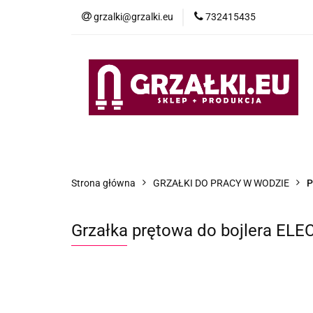
grzalki@grzalki.eu
732415435
OF
OFERTA
POMOC TECHNICZNA
O NA
Strona główna
GRZAŁKI DO PRACY W WODZIE
Grzałka prętowa do bojlera E