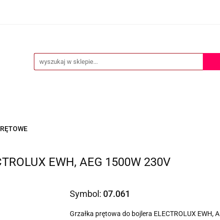
ERTA
POMOC TECHNICZNA
O NAS
KONTAKT
S
KONTAKT
PRĘTOWE
LECTROLUX EWH, AEG 1500W 230V
Symbol:
07.061
Grzałka prętowa do bojlera ELECTROLUX EWH, 