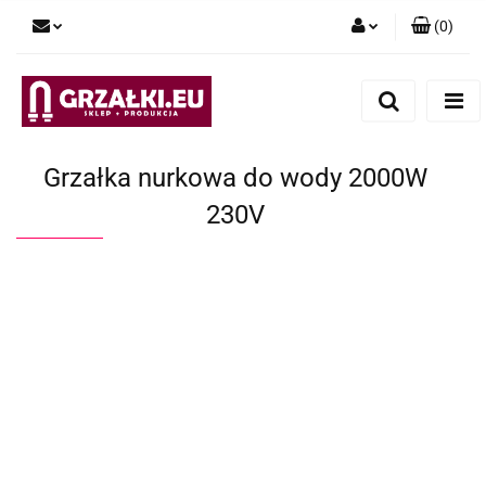
(
0
)
Zaloguj się
Zarejestruj się
Dodaj zgłoszenie
Grzałka nurkowa do wody 2000W
230V