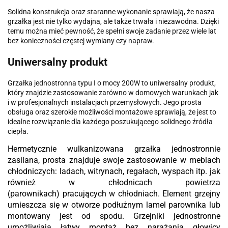
Solidna konstrukcja oraz staranne wykonanie sprawiają, że nasza
grzałka jest nie tylko wydajna, ale także trwała i niezawodna. Dzięki
temu można mieć pewność, że spełni swoje zadanie przez wiele lat
bez konieczności częstej wymiany czy napraw.
Uniwersalny produkt
Grzałka jednostronna typu I o mocy 200W to uniwersalny produkt,
który znajdzie zastosowanie zarówno w domowych warunkach jak
i w profesjonalnych instalacjach przemysłowych. Jego prosta
obsługa oraz szerokie możliwości montażowe sprawiają, że jest to
idealne rozwiązanie dla każdego poszukującego solidnego źródła
ciepła.
Hermetycznie
wulkanizowana grzałka jednostronnie
zasilana, prosta
znajduje swoje
zastosowanie
w
meblach
chłodniczych: ladach, witrynach, regałach, wyspach
itp. jak
również w
chłodnicach powietrza
(parownikach)
pracujących w chłodniach
.
Element grzejny
umieszcza się w otworze podłużnym lamel parownika lub
montowany jest od spodu. Grzejniki jednostronne
umożliwiają łatwy montaż bez narażania głowicy