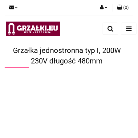
(
0
)
Zaloguj się
Zarejestruj się
Dodaj zgłoszenie
Grzałka jednostronna typ I, 200W
230V długość 480mm