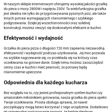
W naszym sklepie internetowym oferujemy wysokiej jakości grzałkę
do pieca o mocy 2800W i napięciu 230V. Ta wielofunkcyjna grzałka
jest idealna nie tylko do przygotowywania pysznych pizz, ale także
innych potraw wymagających równomiernego i szybkiego
podgrzewania. Dzięki jej wszechstronności oraz solidnej
konstrukcji, możesz cieszyć się doskonałymi efektami w kuchni.
Efektywność i wydajność
Grzałka do pieca pizza o długości 720 mm zapewnia niezawodną
efektywność i wydajność podczas użytkowania. Jej moc pozwala
na szybkie nagrzewanie się, co przekłada się na krótszy czas
oczekiwania na gotowe danie. Dzięki temu możesz zaoszczędzić
cenny czas w kuchni i mieć pewność, że potrawy będą
równomiernie upieczone.
Odpowiednia dla każdego kucharza
Bez względu na to, czy jesteś profesjonalnym szefem kuchni czy
amatorskim miłośnikiem gotowania, nasza grzałka do pieca spełni
Twoje oczekiwania. Prosta obsługa sprawia, że nawet
początkujący mogą łatwo korzystać z tego urządzenia. Dodatkowo
jej uniwersalne zastosowanie sprawia, że będzie idealnym