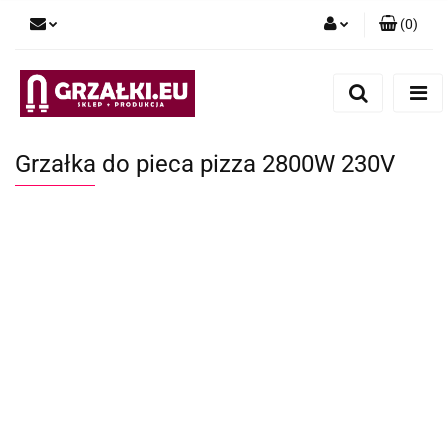
(
0
)
Zaloguj się
Zarejestruj się
Dodaj zgłoszenie
Grzałka do pieca pizza 2800W 230V