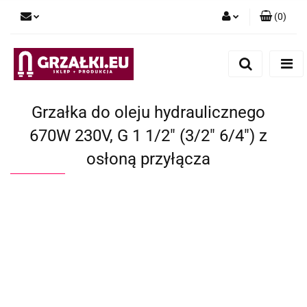
(
0
)
Zaloguj się
Zarejestruj się
Dodaj zgłoszenie
Grzałka do oleju hydraulicznego
670W 230V, G 1 1/2" (3/2" 6/4") z
osłoną przyłącza