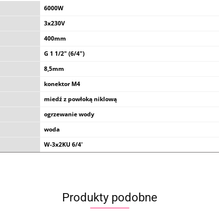
6000W
3x230V
400mm
G 1 1/2" (6/4")
8,5mm
konektor M4
miedź z powłoką niklową
ogrzewanie wody
woda
W-3x2KU 6/4'
Produkty podobne