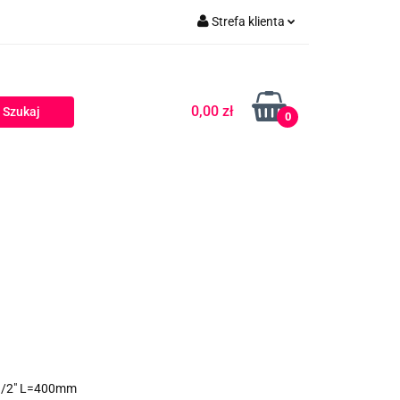
Strefa klienta
Zaloguj się
Zarejestruj się
0,00 zł
0
Dodaj zgłoszenie
 1/2" L=400mm