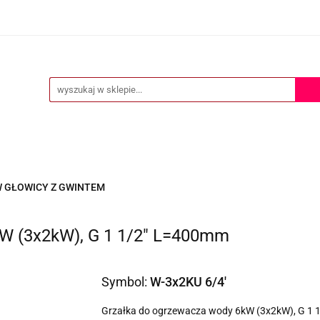
ERTA
POMOC TECHNICZNA
O NAS
KONTAKT
S
KONTAKT
 GŁOWICY Z GWINTEM
W (3x2kW), G 1 1/2" L=400mm
Symbol:
W-3x2KU 6/4'
Grzałka do ogrzewacza wody 6kW (3x2kW), G 1