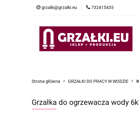
grzalki@grzalki.eu
732415435
OF
OFERTA
POMOC TECHNICZNA
O NA
Strona główna
GRZAŁKI DO PRACY W WODZIE
W
Grzałka do ogrzewacza wody 6k