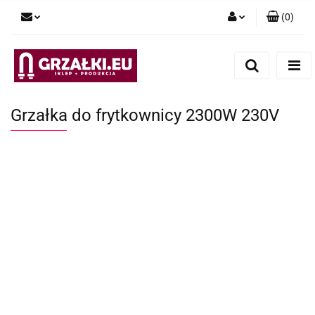
(
0
)
Zaloguj się
Zarejestruj się
Dodaj zgłoszenie
Grzałka do frytkownicy 2300W 230V