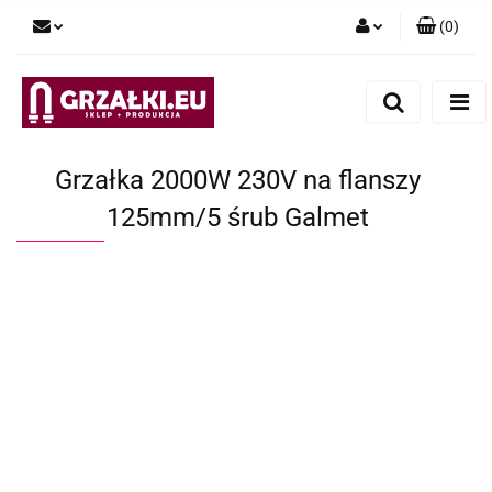
(
0
)
Zaloguj się
Zarejestruj się
Dodaj zgłoszenie
Grzałka 2000W 230V na flanszy
125mm/5 śrub Galmet