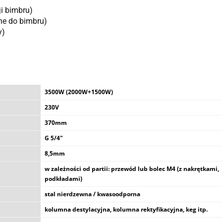
ji bimbru)
zne do bimbru)
y)
3500W (2000W+1500W)
230V
370mm
G 5/4"
8,5mm
w zależności od partii: przewód lub bolec M4 (z nakrętkami,
podkładami)
stal nierdzewna / kwasoodporna
kolumna destylacyjna, kolumna rektyfikacyjna, keg itp.