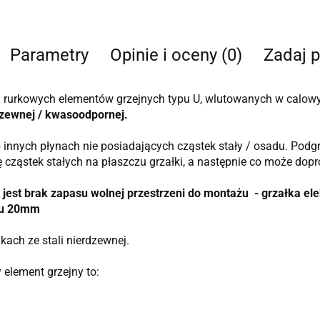
Parametry
Opinie i oceny (0)
Zadaj p
 rurkowych elementów grzejnych typu U, wlutowanych w calowy
rdzewnej / kwasoodpornej.
 innych płynach nie posiadających cząstek stały / osadu. Podgr
ę cząstek stałych na płaszczu grzałki, a następnie co może dop
jest brak zapasu wolnej przestrzeni do montażu - grzałka ele
tu 20mm
kach ze stali nierdzewnej.
element grzejny to: