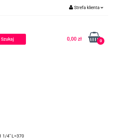
Strefa klienta
Zaloguj się
Zarejestruj się
0,00 zł
0
Dodaj zgłoszenie
 1/4" L=370