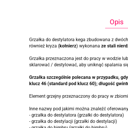
Opis
Grzałka do destylatora kega zbudowana z dwóch
również kryza (
kołnierz
) wykonana
ze stali nie
Grzałka przeznaczona jest do pracy w wodzie lub
sklarować / destylować, aby uniknąć spalania si
Grzałka szczególnie polecana w przypadku, gdy 
klucz 46 (standard pod klucz 60);
długość gwin
Element grzejny przeznaczony do pracy w zbiorni
Inne nazwy pod jakimi można znaleźć oferowany 
- grzałka do destylatora (grzałki do destylatora)
- grzałka do destylacji (grzałki do destylacji)
- grzałka do bimbru (grzałki do bimbru)