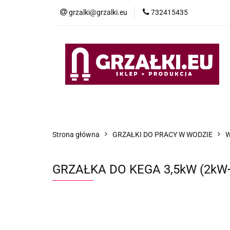
grzalki@grzalki.eu
732415435
OF
OFERTA
POMOC TECHNICZNA
O NA
Strona główna
GRZAŁKI DO PRACY W WODZIE
W
GRZAŁKA DO KEGA 3,5kW (2kW+1