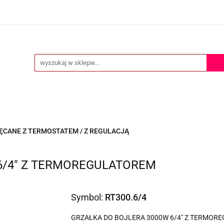
ERTA
POMOC TECHNICZNA
O NAS
KONTAKT
S
KONTAKT
ĘCANE Z TERMOSTATEM / Z REGULACJĄ
6/4" Z TERMOREGULATOREM
Symbol:
RT300.6/4
GRZAŁKA DO BOJLERA 3000W 6/4" Z TERMOR