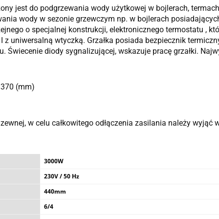
ony jest do podgrzewania wody użytkowej w bojlerach, termach
wania wody w sezonie grzewczym np. w bojlerach posiadający
jnego o specjalnej konstrukcji, elektronicznego termostatu , k
 I z uniwersalną wtyczką. Grzałka posiada bezpiecznik termiczn
 Świecenie diody sygnalizującej, wskazuje pracę grzałki. Najw
 370 (mm)
dzewnej, w celu całkowitego odłączenia zasilania należy wyjąć 
3000W
230V / 50 Hz
440mm
6/4