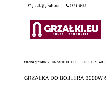
grzalki@grzalki.eu
732415435
OF
OFERTA
POMOC TECHNICZNA
O NA
Strona główna
GRZAŁKI DO BOJLERA C.O.
WKR
GRZAŁKA DO BOJLERA 3000W 