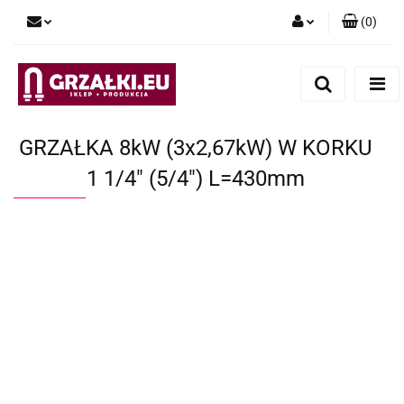
(
0
)
Zaloguj się
Zarejestruj się
Dodaj zgłoszenie
GRZAŁKA 8kW (3x2,67kW) W KORKU
1 1/4" (5/4") L=430mm