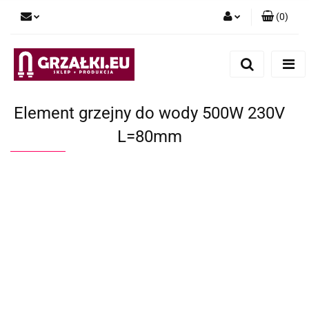
(
0
)
Zaloguj się
Zarejestruj się
Dodaj zgłoszenie
Element grzejny do wody 500W 230V
L=80mm