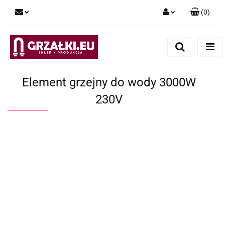
(
0
)
Zaloguj się
Zarejestruj się
Dodaj zgłoszenie
Element grzejny do wody 3000W
230V