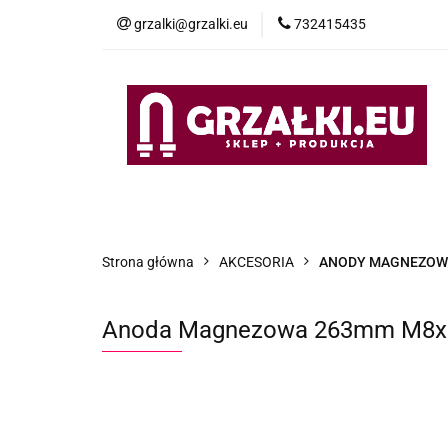
grzalki@grzalki.eu
732415435
OF
OFERTA
POMOC TECHNICZNA
O NA
Strona główna
AKCESORIA
ANODY MAGNEZOW
Anoda Magnezowa 263mm M8